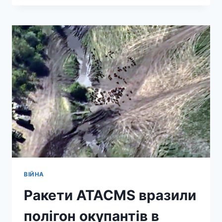
ПО
НАФТОБАЗІ
В
ЛУГАНСЬКУ
ВІЙНА
Ракети ATACMS вразили
полігон окупантів в