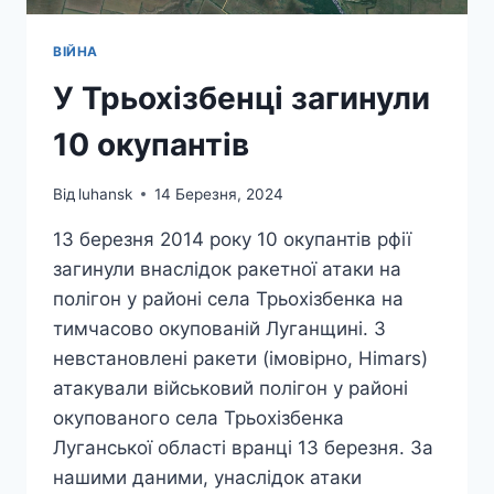
ВІЙНА
У Трьохізбенці загинули
10 окупантів
Від
luhansk
14 Березня, 2024
13 березня 2014 року 10 окупантів рфії
загинули внаслідок ракетної атаки на
полігон у районі села Трьохізбенка на
тимчасово окупованій Луганщині. 3
невстановлені ракети (імовірно, Himars)
атакували військовий полігон у районі
окупованого села Трьохізбенка
Луганської області вранці 13 березня. За
нашими даними, унаслідок атаки