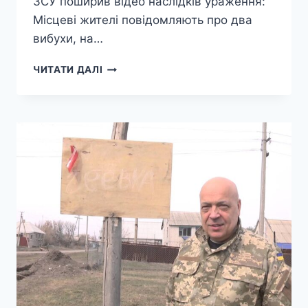
ЗСУ поширив відео наслідків ураження:
Місцеві жителі повідомляють про два
вибухи, на…
В
ЧИТАТИ ДАЛІ
ОКУПОВАНОМУ
ЛУГАНСЬКУ
НАНЕСЕНО
РАКЕТНИЙ
УДАР
ПО
ТЕПЛОВОЗОБУДІВНОМУ
ЗАВОДУ