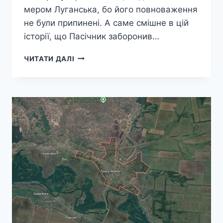
мером Луганська, бо його повноваження
не були припинені. А саме смішне в цій
історії, що Пасічник заборонив…
ОСТАННІЙ
ЧИТАТИ ДАЛІ
МЕР
УКРАЇНСЬКОГО
ЛУГАНСЬКА
ТЕПЕР
ГРОМАДЯНИН
РФ