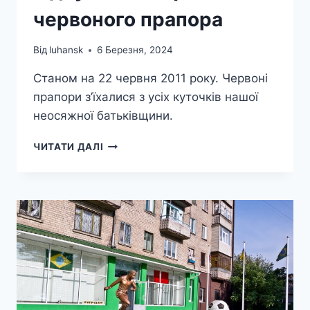
червоного прапора
Від
luhansk
6 Березня, 2024
Станом на 22 червня 2011 року. Червоні
прапори з’їхалися з усіх куточків нашої
неосяжної батьківщини.
У
ЧИТАТИ ДАЛІ
ЛУГАНСЬКУ
НА
“ФАКУ”
ВІДБУВАЄТЬСЯ
ФЕСТИВАЛЬ
ЧЕРВОНОГО
ПРАПОРА