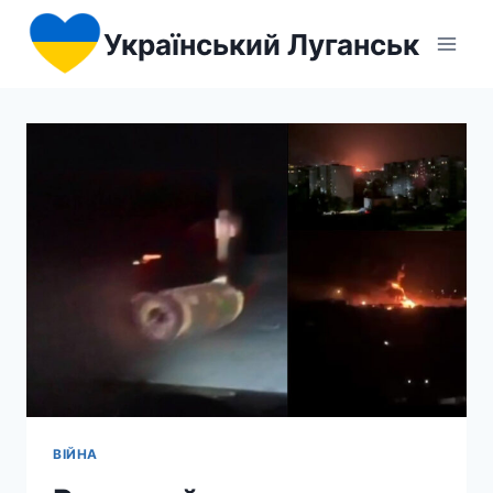
Перейти
Український Луганськ
до
вмісту
ВІЙНА