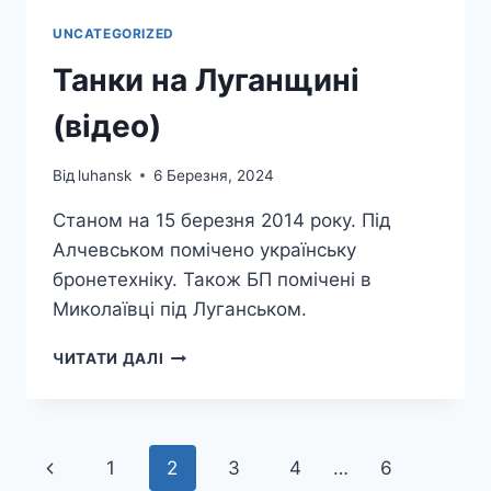
UNCATEGORIZED
Танки на Луганщині
(відео)
Від
luhansk
6 Березня, 2024
Станом на 15 березня 2014 року. Під
Алчевськом помічено українську
бронетехніку. Також БП помічені в
Миколаївці під Луганськом.
ТАНКИ
ЧИТАТИ ДАЛІ
НА
ЛУГАНЩИНІ
(ВІДЕО)
Навігація
Попередня
1
2
3
4
…
6