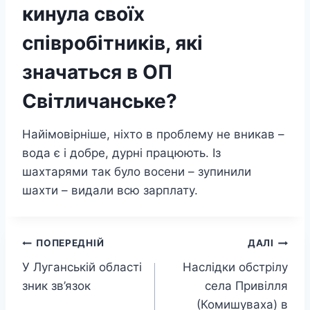
кинула своїх
співробітників, які
значаться в ОП
Світличанське?
Найімовірніше, ніхто в проблему не вникав –
вода є і добре, дурні працюють. Із
шахтарями так було восени – зупинили
шахти – видали всю зарплату.
Навігація
ПОПЕРЕДНІЙ
ДАЛІ
У Луганській області
Наслідки обстрілу
записів
зник зв’язок
села Привілля
(Комишуваха) в