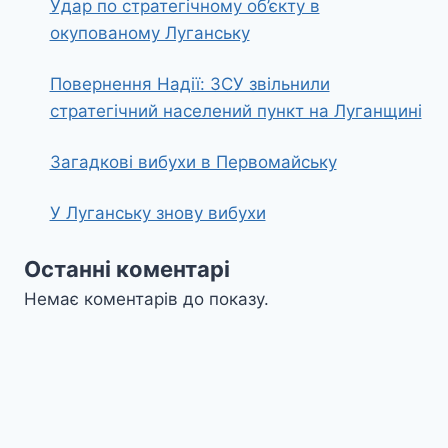
Удар по стратегічному об’єкту в
окупованому Луганську
Повернення Надії: ЗСУ звільнили
стратегічний населений пункт на Луганщині
Загадкові вибухи в Первомайську
У Луганську знову вибухи
Останні коментарі
Немає коментарів до показу.