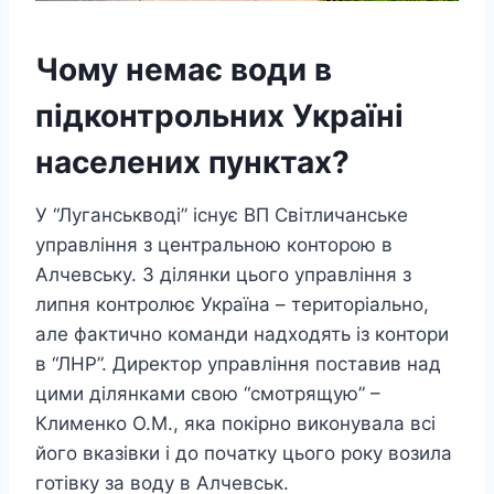
Чому немає води в
підконтрольних Україні
населених пунктах?
У “Луганськводі” існує ВП Світличанське
управління з центральною конторою в
Алчевську. 3 ділянки цього управління з
липня контролює Україна – територіально,
але фактично команди надходять із контори
в “ЛНР”. Директор управління поставив над
цими ділянками свою “смотрящую” –
Клименко О.М., яка покірно виконувала всі
його вказівки і до початку цього року возила
готівку за воду в Алчевськ.