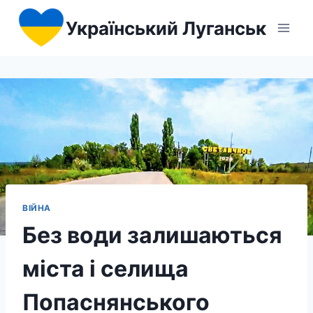
Перейти
Український Луганськ
до
вмісту
ВІЙНА
Без води залишаються
міста і селища
Попаснянського