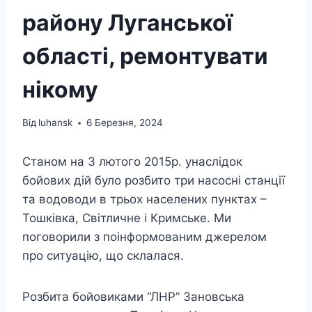
району Луганської
області, ремонтувати
нікому
Від
luhansk
6 Березня, 2024
Станом на 3 лютого 2015р. унаслідок
бойових дій було розбито три насосні станції
та водоводи в трьох населених пунктах –
Тошківка, Світличне і Кримське. Ми
поговорили з поінформованим джерелом
про ситуацію, що склалася.
Розбита бойовиками “ЛНР” Зановська