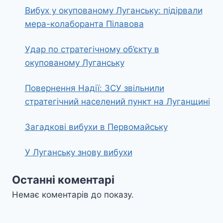
Вибух у окупованому Луганську: підірвали
мера-колаборанта Пілавова
Удар по стратегічному об’єкту в
окупованому Луганську
Повернення Надії: ЗСУ звільнили
стратегічний населений пункт на Луганщині
Загадкові вибухи в Первомайську
У Луганську знову вибухи
Останні коментарі
Немає коментарів до показу.