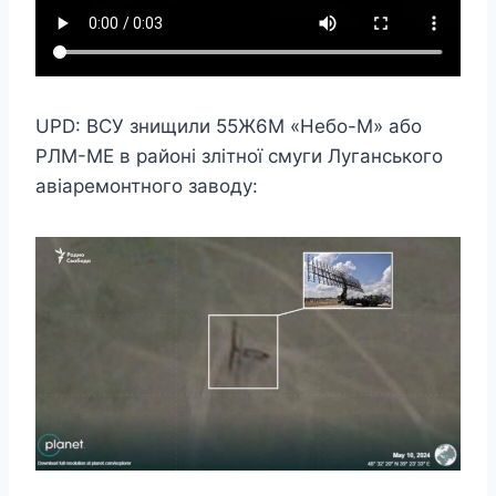
UPD: ВСУ знищили 55Ж6М «Небо-М» або
РЛМ-МЕ в районі злітної смуги Луганського
авіаремонтного заводу: