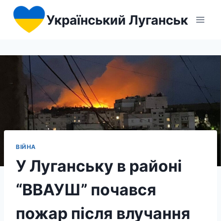
Перейти
Український Луганськ
до
вмісту
ВІЙНА
У Луганську в районі
“ВВАУШ” почався
пожар після влучання