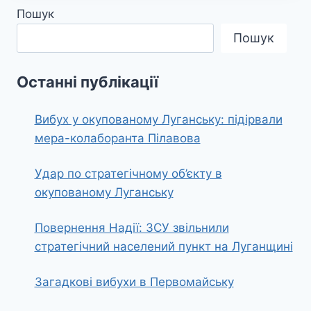
Пошук
Пошук
Останні публікації
Вибух у окупованому Луганську: підірвали
мера-колаборанта Пілавова
Удар по стратегічному об’єкту в
окупованому Луганську
Повернення Надії: ЗСУ звільнили
стратегічний населений пункт на Луганщині
Загадкові вибухи в Первомайську